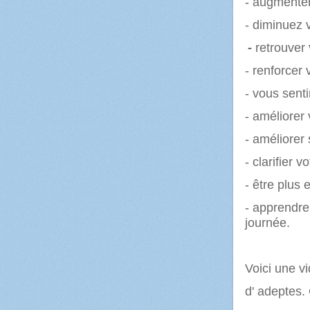
- augmenter
- diminuez 
-
retrouver v
- renforcer
- vous senti
- améliorer 
- améliorer
- clarifier vo
- être plus 
- apprendre 
journée.
Voici une vi
d' adeptes.