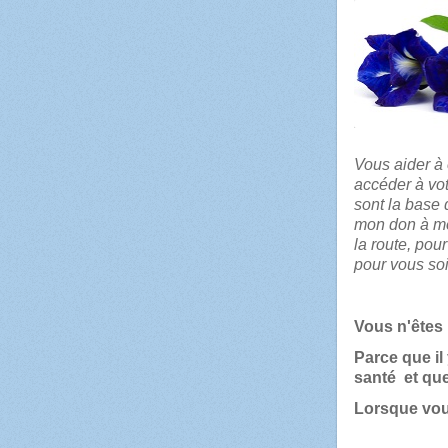
Vous aider à 
accéder à vot
sont la base
mon don à moi
la route, pou
pour vous soi
Vous n'êtes 
Parce que il
santé et qu
Lorsque vous