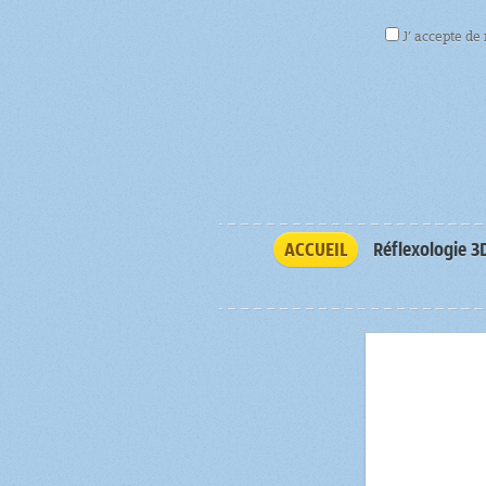
J’ accepte de
ACCUEIL
Réflexologie 3
vo