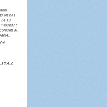
ement
nts en bas
 vie au
important,
conjoint au
rtiel.
'ai
VERSEZ