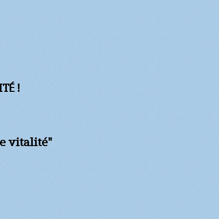
TÉ !
e vitalité"