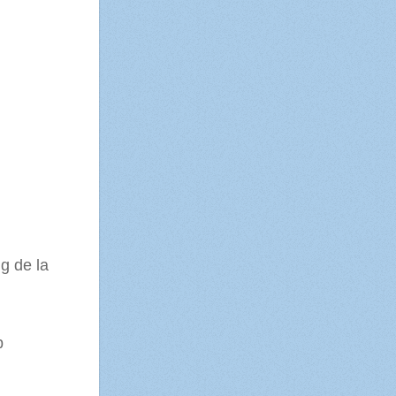
ng de la
up