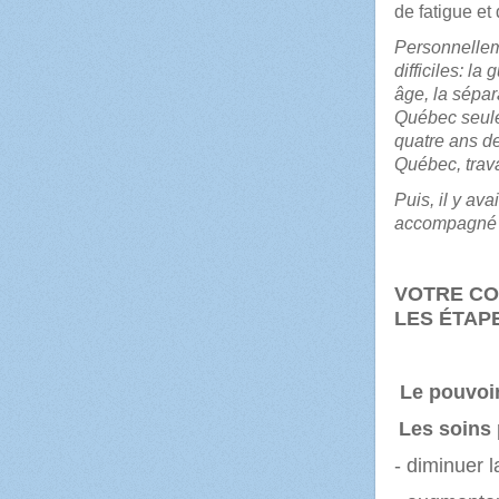
de fatigue
Personnelleme
difficiles: l
âge, la sépar
Québec seul
quatre ans de
Québec, trava
Puis, il y av
accompagné p
VOTRE CO
LES ÉTAP
Le pouvoir
Les soins
- diminuer l