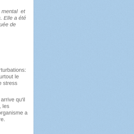
, mental et
. Elle a été
guée de
turbations:
rtout le
e stress
arrive qu'il
 les
'organisme a
re.