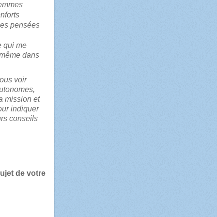
 femmes
nforts
les pensées
e qui me
te même dans
ous voir
 autonomes,
 mission et
our indiquer
urs conseils
ujet de votre