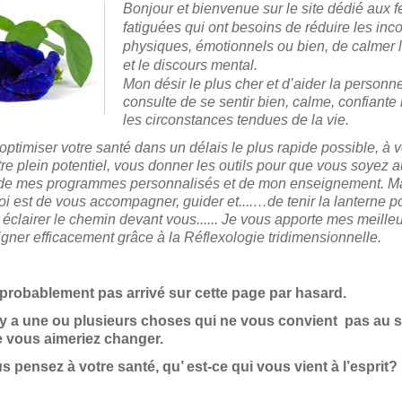
Bonjour et bienvenue sur le site dédié aux
fatiguées qui ont besoins de réduire les inco
physiques, émotionnels ou bien, de calmer 
et le discours mental.
Mon désir le plus cher et d’aider la personn
consulte de se sentir bien, calme, confian
les circonstances tendues de la vie.
optimiser votre santé dans un délais le plus rapide possible, à v
re plein potentiel, vous donner les outils pour que vous soyez
 de mes programmes personnalisés et de mon enseignement. Ma
 est de vous accompagner, guider et....…de tenir la lanterne p
r éclairer le chemin devant vous...... Je vous apporte mes meille
gner efficacement grâce à la Réflexologie tridimensionnelle.
probablement pas arrivé sur cette page par hasard.
 y a une ou plusieurs choses qui ne vous convient pas au s
e vous aimeriez changer.
 pensez à votre santé, qu’ est-ce qui vous vient à l’esprit?