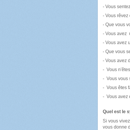
- Vous sentez
- Vous rêvez 
- Que vous v
- Vous avez u
- Vous avez u
- Que vous s
- Vous avez de
- Vous n'êtes
- Vous vous 
- Vous êtes f
- Vous avez d
Quel est le 
Si vous vivez
vous donne d