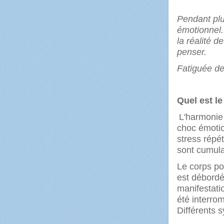
Pendant plu
émotionnel..
la réalité d
penser.
Fatiguée de 
Quel est l
L'harmonie 
choc émotio
stress répét
sont cumulat
Le corps pos
est débordé
manifestati
été interrom
Différents 