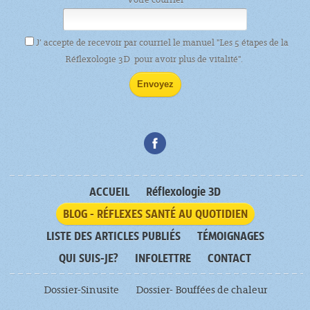
J’ accepte de recevoir par courriel le manuel "Les 5 étapes de la
Réflexologie 3D pour avoir plus de vitalité".
ACCUEIL
Réflexologie 3D
BLOG - RÉFLEXES SANTÉ AU QUOTIDIEN
LISTE DES ARTICLES PUBLIÉS
TÉMOIGNAGES
QUI SUIS-JE?
INFOLETTRE
CONTACT
Dossier-Sinusite
Dossier- Bouffées de chaleur