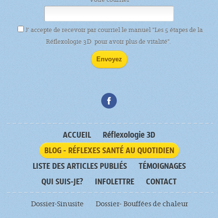
J’ accepte de recevoir par courriel le manuel "Les 5 étapes de la
Réflexologie 3D pour avoir plus de vitalité".
ACCUEIL
Réflexologie 3D
BLOG - RÉFLEXES SANTÉ AU QUOTIDIEN
LISTE DES ARTICLES PUBLIÉS
TÉMOIGNAGES
QUI SUIS-JE?
INFOLETTRE
CONTACT
Dossier-Sinusite
Dossier- Bouffées de chaleur