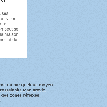
ver
euses
nts : on
pour
on peut se
 la maison
eil et de
orme ou par quelque moyen
ure Helenka Madjarevic.
s des zones
réflexes,
c.