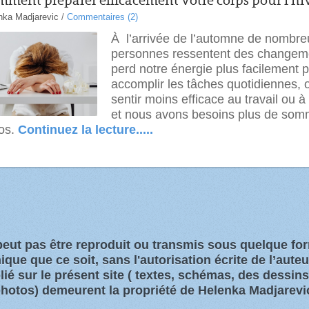
ment préparer efficacement votre corps pour l’hi
nka Madjarevic
/
Commentaires (2)
À l’arrivée de l’automne de nombr
personnes ressentent des changeme
perd notre énergie plus facilement 
accomplir les tâches quotidiennes, 
sentir moins efficace au travail ou à
et nous avons besoins plus de somm
os.
Continuez la lecture.....
 peut pas être reproduit ou transmis sous quelque f
que que ce soit, sans l'autorisation écrite de l’aute
ié sur le présent site
( textes, schémas, des dessin
hotos)
demeurent la propriété de Helenka Madjarevi