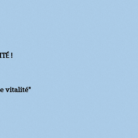
TÉ !
e vitalité"