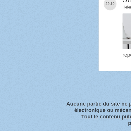
Com
29.10
Hele
rep
Aucune partie du site ne
électronique ou
mécani
Tout l
e contenu publ
p