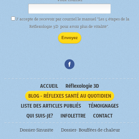
J’ accepte de recevoir par courriel le manuel "Les 5 étapes de la
Réflexologie 3D pour avoir plus de vitalité".
ACCUEIL
Réflexologie 3D
BLOG - RÉFLEXES SANTÉ AU QUOTIDIEN
LISTE DES ARTICLES PUBLIÉS
TÉMOIGNAGES
QUI SUIS-JE?
INFOLETTRE
CONTACT
Dossier-Sinusite
Dossier- Bouffées de chaleur