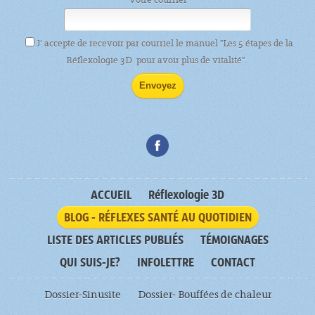
J’ accepte de recevoir par courriel le manuel "Les 5 étapes de la
Réflexologie 3D pour avoir plus de vitalité".
ACCUEIL
Réflexologie 3D
BLOG - RÉFLEXES SANTÉ AU QUOTIDIEN
LISTE DES ARTICLES PUBLIÉS
TÉMOIGNAGES
QUI SUIS-JE?
INFOLETTRE
CONTACT
Dossier-Sinusite
Dossier- Bouffées de chaleur