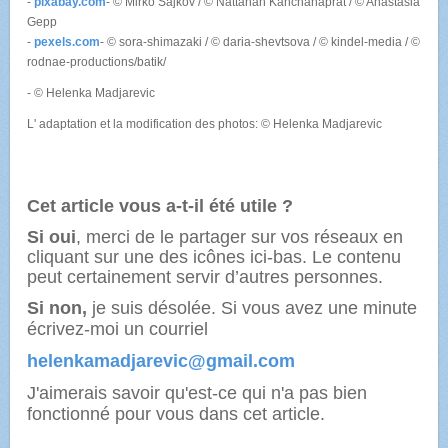
-
pixabay.com
- © Mirko Sajkov / © Nattanan Kanchanaprat / © Anastasia
Gepp
-
pexels.com
- © sora-shimazaki / © daria-shevtsova / © kindel-media / ©
rodnae-productions/batik/
- © Helenka Madjarevic
L' adaptation et la modification des photos: © Helenka Madjarevic
Cet article vous a-t-il été utile ?
Si oui
, merci de le partager sur vos réseaux en
cliquant sur une des icônes ici-bas. Le contenu
peut certainement servir d’autres personnes.
Si non,
je suis désolée. Si vous avez une minute
écrivez-moi
un courriel
helenkamadjarevic@gmail.com
J'aimerais savoir qu'est-ce qui n'a pas bien
fonctionné pour vous dans cet article.