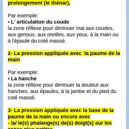
prolongement (le thénar),
Par exemple:
• L' articulation du coude
la zone réflexe pour diminuer mal aux coudes,
aux genoux, aux oreilles, aux yeux, à la main ou
à l'épaule du coté massé.
2- La pression appliquée avec la paume de la
main
Par exemple:
• La hanche
la zone réflexe pour diminuer la douleur aux
hanches, aux épaules, à la jambe et du pied du
coté massé.
3- La pression appliquée avec la base de la
paume de la main ou encore avec
- la/ le(s) phalange(s) de(s) doigt(s) sur les