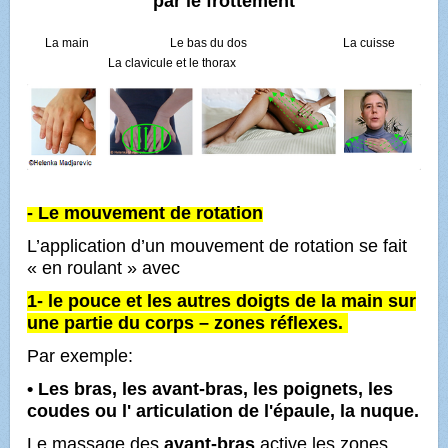
par le frottement
La main Le bas du dos La cuisse
La clavicule et le thorax
- Le mouvement de rotation
L’application d’un mouvement de rotation se fait
« en roulant » avec
1- le pouce et les autres doigts de la main sur
une partie du corps – zones réflexes.
Par exemple:
• Les bras, les avant-bras, les poignets, les
coudes ou l' articulation de l'épaule, la nuque.
Le massage des
avant-bras
active les zones