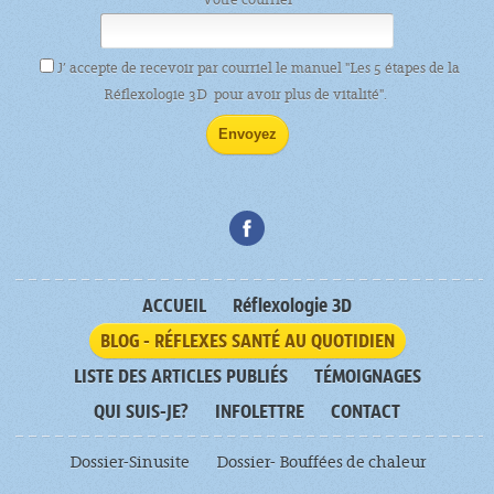
J’ accepte de recevoir par courriel le manuel "Les 5 étapes de la
Réflexologie 3D pour avoir plus de vitalité".
ACCUEIL
Réflexologie 3D
BLOG - RÉFLEXES SANTÉ AU QUOTIDIEN
LISTE DES ARTICLES PUBLIÉS
TÉMOIGNAGES
QUI SUIS-JE?
INFOLETTRE
CONTACT
Dossier-Sinusite
Dossier- Bouffées de chaleur