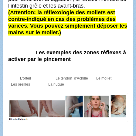
l’intestin grêle et les avant-bras.
(
Attention:
la réflexologie des mollets est
contre-indiqué
en cas des problèmes des
varices. Vous pouvez simplement déposer les
mains sur le mollet.
)
Les exemples des zones réflexes à
activer par le
pincement
L'orteil Le tendon d'Achille Le mollet
Les oreilles La nuque