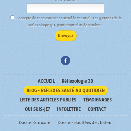
J’ accepte de recevoir par courriel le manuel "Les 5 étapes de la
Réflexologie 3D pour avoir plus de vitalité".
ACCUEIL
Réflexologie 3D
BLOG - RÉFLEXES SANTÉ AU QUOTIDIEN
LISTE DES ARTICLES PUBLIÉS
TÉMOIGNAGES
QUI SUIS-JE?
INFOLETTRE
CONTACT
Dossier-Sinusite
Dossier- Bouffées de chaleur