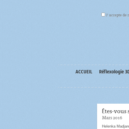
J’ accepte de 
ACCUEIL
Réflexologie 3
Êtes-vous 
Mars 2016
Helenka Madjar