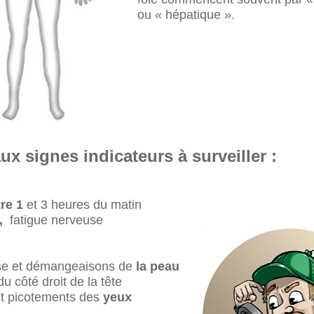
ou « hépatique »
.
ux signes indicateurs à surveiller :
re 1
et 3 heures du matin
,
fatigue nerveuse
ertiges
se et démangeaisons de
la peau
u côté droit de la tête
et picotements des
yeux