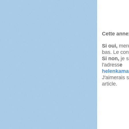
Cette annex
Si oui,
merc
bas.
Le con
Si non,
je 
l'adress
e
helenkama
J'aimerais 
article.