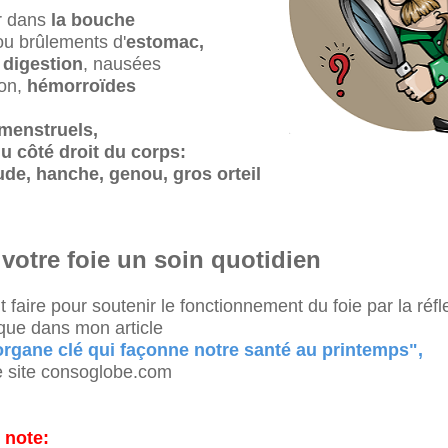
r dans
la bouche
ou brûlements d'
estomac,
digestion
, nausées
ion,
hémorroïdes
menstruels,
u côté droit du corps:
ude, hanche, genou, gros orteil
 votre foie un soin quotidien
ut faire pour soutenir le fonctionnement du foie par la réf
ique dans mon article
’organe clé qui façonne notre santé au printemps",
le site consoglobe.com
 note: