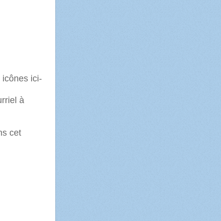
icônes ici-
rriel à
ns cet