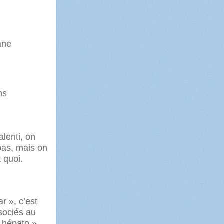
ane
ns
alenti, on
pas, mais on
t quoi.
r », c’est
sociés au
 hépato »