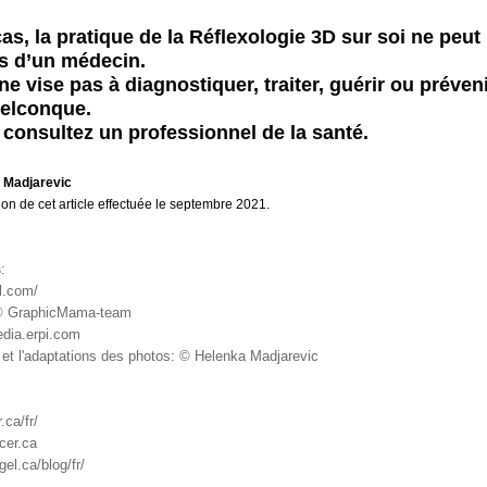
s, la pratique de la Réflexologie 3D sur soi ne peut
ls d’un médecin.
 ne vise pas à diagnostiquer,
traiter, guérir ou préven
elconque.
 consultez un professionnel de la santé.
a Madjarevic
ion de cet article effectuée le septembre 2021.
s
:
tl.com/
© GraphicMama-team
edia.erpi.com
 et l'adaptations des photos: © Helenka Madjarevic
r.ca/fr/
ncer.ca
el.ca/blog/fr/