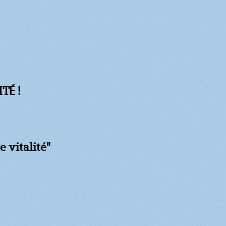
TÉ !
e vitalité"