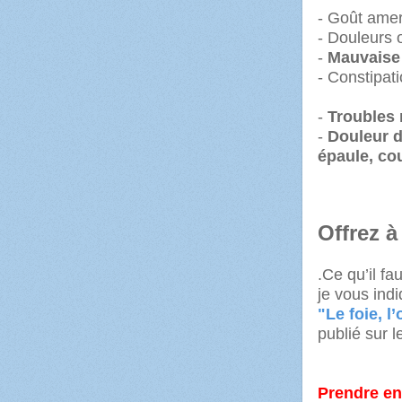
- Goût ame
- Douleurs 
-
Mauvaise 
- Constipat
-
Troubles 
-
Douleur d
épaule, co
Offrez à
.Ce qu’il fa
je vous ind
"Le foie, l
publié sur 
Prendre en