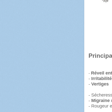
Principa
Réveil ent
-
-
Irritabilité
-
V
- Sécheres
-
Migraine
d
- Rougeur 