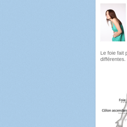
Le foie fait
différentes.