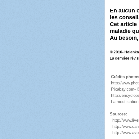
En aucun ca
les consei
Cet article
maladie qu
Au besoin,
© 2016- Helenk
La dernière révis
Crédits photo
http://www.pho
Pixabay.com- 
http://encyclop
La modification
Sources:
http://www.live
http://www.ca
http://www.avog