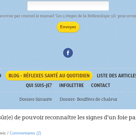
recevoir par courriel le manuel "Les 5 étapes de la Réflexologie 3D pour avoir 
D
BLOG - RÉFLEXES SANTÉ AU QUOTIDIEN
LISTE DES ARTICLE
QUI SUIS-JE?
INFOLETTRE
CONTACT
Dossier-Sinusite
Dossier- Bouffées de chaleur
sûr(e) de pouvoir reconnaître les signes d’un foie p
evic
/
Commentaires (
2
)