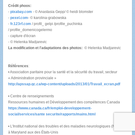
Crédit phoos:
-
pixabay.com
- © Anastasia Gepp/ © heidi blomster
-
pexel.com
- © karolina-grabowska
-
fr.123rf.com
/ profil_ gelpi /profile_puchinka
/ profile_domenicogelermo
- capture d'écran
- © Helenka Madjarevic
La modification et l'adaptations des photos:
© Helenka Madjarevic
Références
:
• Association paritaire pour la santé et la sécurité du travail, secteur
« Administration provinciale »
http://apssap.qc.ca/wp-content/uploads/2013/01/Travail_ecran.pdf
• Centre de renseignements
Ressources humaines et Développement des compétences Canada
https://www.canada.ca/fr/emploi-developpement-
social/services/sante securite/rapports/mains.html
• L'Institut national des troubles et des maladies neurologiques (NINDS)
à Maryland aux des États-Unis