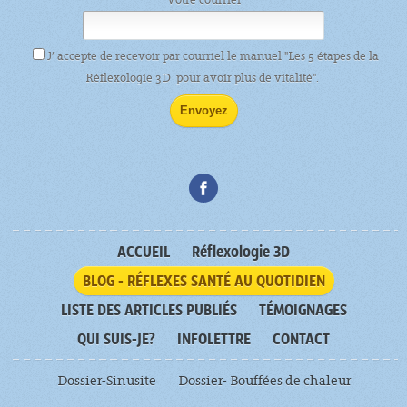
J’ accepte de recevoir par courriel le manuel "Les 5 étapes de la
Réflexologie 3D pour avoir plus de vitalité".
ACCUEIL
Réflexologie 3D
BLOG - RÉFLEXES SANTÉ AU QUOTIDIEN
LISTE DES ARTICLES PUBLIÉS
TÉMOIGNAGES
QUI SUIS-JE?
INFOLETTRE
CONTACT
Dossier-Sinusite
Dossier- Bouffées de chaleur