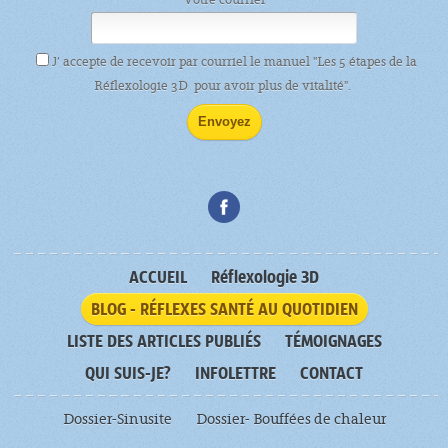
J’ accepte de recevoir par courriel le manuel "Les 5 étapes de la
Réflexologie 3D pour avoir plus de vitalité".
ACCUEIL
Réflexologie 3D
BLOG - RÉFLEXES SANTÉ AU QUOTIDIEN
LISTE DES ARTICLES PUBLIÉS
TÉMOIGNAGES
QUI SUIS-JE?
INFOLETTRE
CONTACT
Dossier-Sinusite
Dossier- Bouffées de chaleur