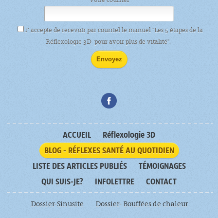
J’ accepte de recevoir par courriel le manuel "Les 5 étapes de la
Réflexologie 3D pour avoir plus de vitalité".
ACCUEIL
Réflexologie 3D
BLOG - RÉFLEXES SANTÉ AU QUOTIDIEN
LISTE DES ARTICLES PUBLIÉS
TÉMOIGNAGES
QUI SUIS-JE?
INFOLETTRE
CONTACT
Dossier-Sinusite
Dossier- Bouffées de chaleur