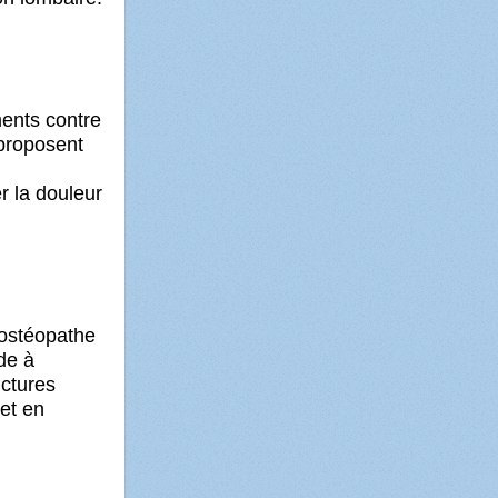
ents contre
 proposent
r la douleur
 ostéopathe
de à
uctures
 et en