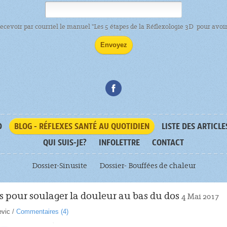
recevoir par courriel le manuel "Les 5 étapes de la Réflexologie 3D pour avoir 
D
BLOG - RÉFLEXES SANTÉ AU QUOTIDIEN
LISTE DES ARTICLE
QUI SUIS-JE?
INFOLETTRE
CONTACT
Dossier-Sinusite
Dossier- Bouffées de chaleur
s pour soulager la douleur au bas du dos
4 Mai 2017
evic
/
Commentaires (
4
)