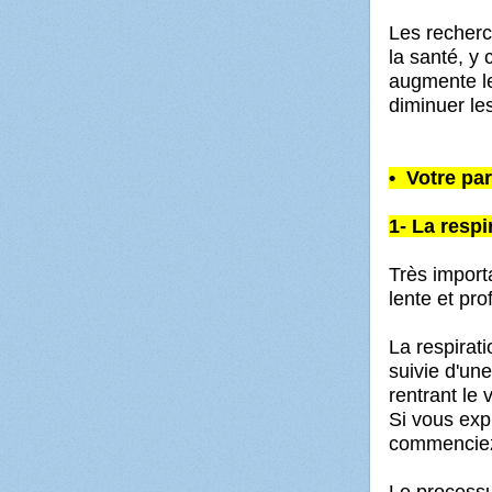
Les recherc
la santé, y
augmente l
diminuer les
• Votre par
1- La resp
Très importa
lente et pro
La respirati
suivie d'une
rentrant le 
Si vous exp
commenciez 
Le processus