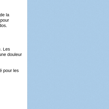
de la
 pour
dos.
. Les
'une douleur
é pour les