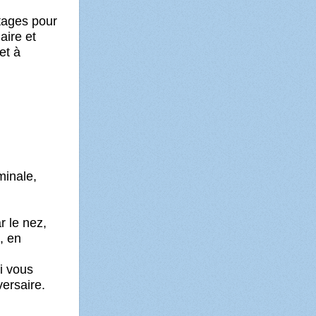
tages pour
aire et
et à
minale,
r le nez,
, en
i vous
ersaire.