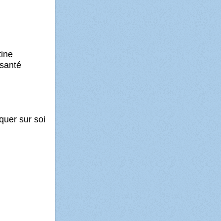
tine
 santé
quer sur soi