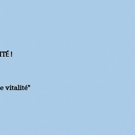
TÉ !
e vitalité"