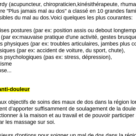
ardy (acupuncteur, chiropraticien,kinésithérapeute, rhum
vre "Plus jamais mal au dos" a classé en 10 grandes famil
ibles du mal au dos.Voici quelques les plus courantes:
ises postures (par ex: position assis ou debout longtemp
 (par ex:mauvaise pratique d'une activité, gestes brusqu
rs physiques (par ex: troubles articulaires, jambes plus co
iques (par ex: accident de voiture, du sport, chute),
rs psychologiques (pas ex: stress, dépression),
tisme
ose...
anti-douleur
aux objectifs de soins des maux de dos dans la région l
ment
d’apporter suffisamment de soulagement de la doule
tionner à la maison et au travail et
de pouvoir participer
ar les massage sur soi.
usieurs d'options pour soigner un mal de dos dans la régi