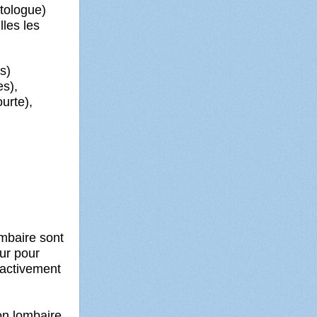
atologue)
les les
s)
es),
urte),
ombaire sont
ur pour
 activement
on lombaire.