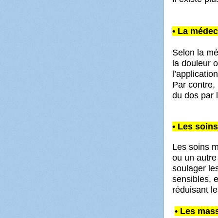
• La méde
Selon la m
la douleur 
l’applicatio
Par contre,
du dos par l
• Les soin
Les soins m
ou un autre
soulager le
sensibles, e
réduisant
l
• Les mas