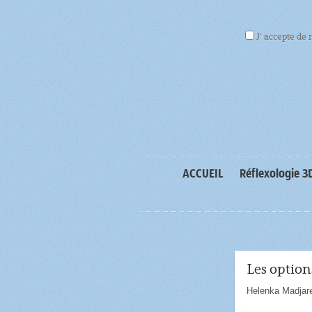
J’ accepte de 
ACCUEIL
Réflexologie 3
Les option
Helenka Madjar