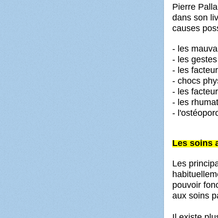
Pierre Pall
dans son li
causes poss
- les mauva
- les gestes
- les facteu
- chocs phys
- les facteu
- les rhuma
- l'ostéopor
Les soins 
Les princip
habituelle
pouvoir fonc
aux soins p
Il existe pl