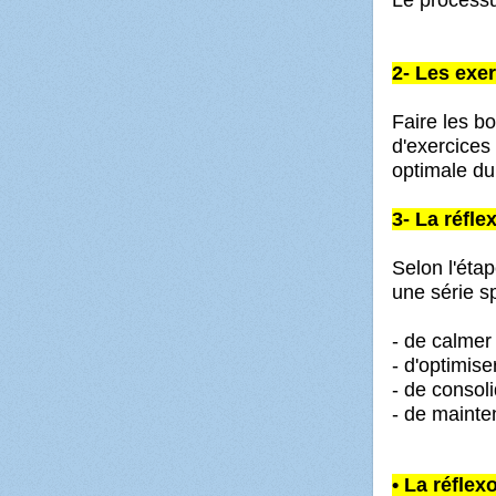
2- Les exe
Faire les b
d'exercices
optimale du
3- La réfle
Selon l'éta
une série s
- de calmer
- d'optimise
- de consoli
- de mainte
• La réflex