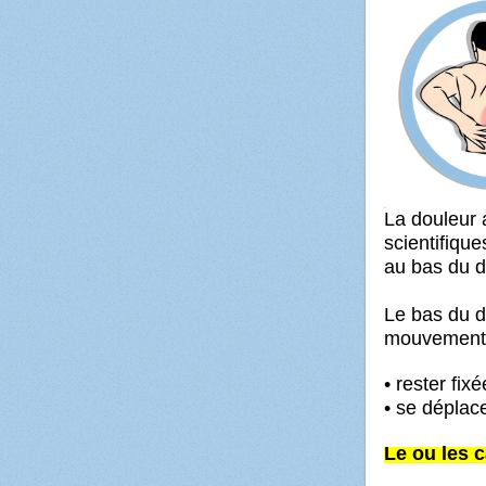
La douleur 
scientifiqu
au bas du d
Le bas du do
mouvements
• rester fi
• se déplace
Le ou les 