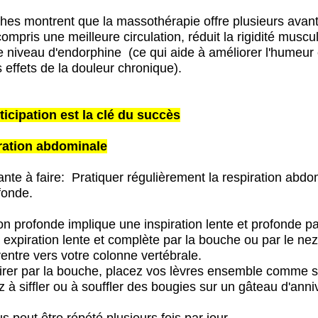
hes montrent que la massothérapie offre plusieurs avan
 compris une meilleure
circulation, réduit la rigidité muscul
e niveau d'endorphine
(ce qui aide à améliorer l'humeur 
 effets de la douleur chronique).
ticipation est la clé du succès
iration abdominale
nte à faire: Pratiquer régulièrement la r
espiration abdo
fonde.
on profonde implique une inspiration lente et profonde pa
 expiration lente et complète par la bouche ou par le nez
ventre vers votre colonne vertébrale.
irer par la bouche, placez vos lèvres ensemble comme s
à siffler ou à souffler des bougies sur un gâteau d'anniv
 peut être répété plusieurs fois par jour.