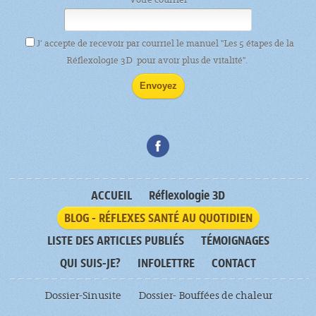
J’ accepte de recevoir par courriel le manuel "Les 5 étapes de la
Réflexologie 3D pour avoir plus de vitalité".
ACCUEIL
Réflexologie 3D
BLOG - RÉFLEXES SANTÉ AU QUOTIDIEN
LISTE DES ARTICLES PUBLIÉS
TÉMOIGNAGES
QUI SUIS-JE?
INFOLETTRE
CONTACT
Dossier-Sinusite
Dossier- Bouffées de chaleur