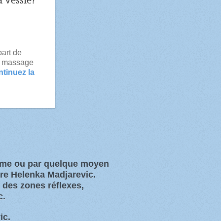
a vessie?
part de
e massage
tinuez la
orme ou par quelque moyen
ure Helenka Madjarevic.
s des zones
réflexes,
c.
ic.