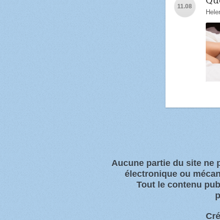
Que
11.08
Hele
Aucune partie du site ne
électronique ou
mécani
Tout l
e contenu publ
p
Cré