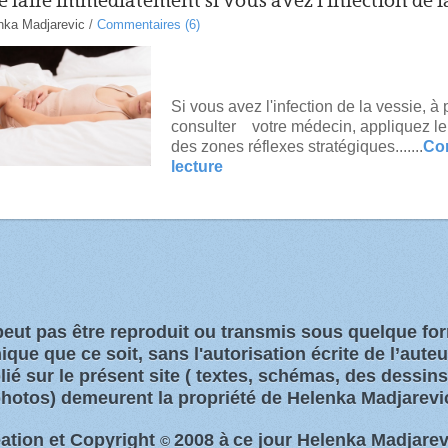
 faire immédiatement si vous avez l'infection de l
nka Madjarevic
/
Commentaires (6)
Si vous avez l'infection de la vessie, à 
consulter votre médecin, appliquez l
des zones réflexes stratégiques.......
Con
lecture
 peut pas être reproduit ou transmis sous quelque f
que que ce soit, sans l'autorisation écrite de l’aute
ié sur le présent site
( textes, schémas, des dessin
hotos)
demeurent la propriété de Helenka Madjarevi
ation et Copyright
2008 à
ce jour Helenka Madjarev
©