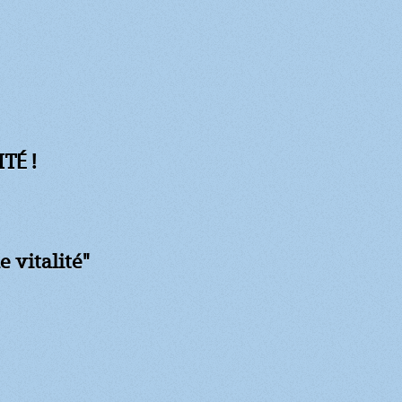
TÉ !
e vitalité"