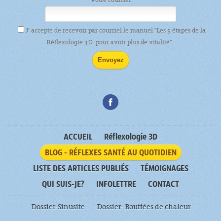
J’ accepte de recevoir par courriel le manuel "Les 5 étapes de la
Réflexologie 3D pour avoir plus de vitalité".
ACCUEIL
Réflexologie 3D
BLOG - RÉFLEXES SANTÉ AU QUOTIDIEN
LISTE DES ARTICLES PUBLIÉS
TÉMOIGNAGES
QUI SUIS-JE?
INFOLETTRE
CONTACT
Dossier-Sinusite
Dossier- Bouffées de chaleur