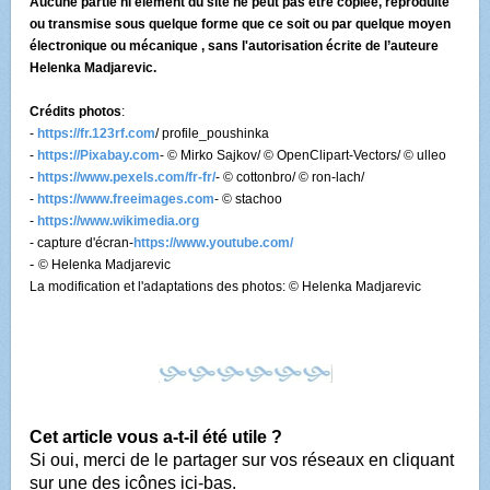
Aucune partie ni
élément
du site ne peut pas être copiée, reproduite
ou transmise sous quelque forme que ce soit ou par quelque
moyen
électronique ou mécanique , sans l'autorisation écrite de l’auteure
Helenka Madjarevic.
Crédits photos
:
-
https://fr.123rf.com
/ profile_poushinka
-
https://Pixabay.com
- © Mirko Sajkov/ © OpenClipart-Vectors/ © ulleo
-
https://www.pexels.com/fr-fr/
- © cottonbro/ © ron-lach/
-
https://www.freeimages.com
- © stachoo
-
https://www.wikimedia.org
- capture d'écran-
https://www.youtube.com/
-
© Helenka Madjarevic
La modification et l'adaptations des photos: © Helenka Madjarevic
Cet article vous a-t-il été utile ?
Si oui, merci de le partager sur vos réseaux en cliquant
sur une des icônes ici-bas.