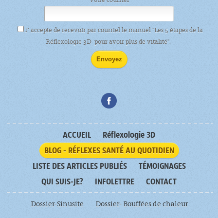
J’ accepte de recevoir par courriel le manuel "Les 5 étapes de la
Réflexologie 3D pour avoir plus de vitalité".
ACCUEIL
Réflexologie 3D
BLOG - RÉFLEXES SANTÉ AU QUOTIDIEN
LISTE DES ARTICLES PUBLIÉS
TÉMOIGNAGES
QUI SUIS-JE?
INFOLETTRE
CONTACT
Dossier-Sinusite
Dossier- Bouffées de chaleur