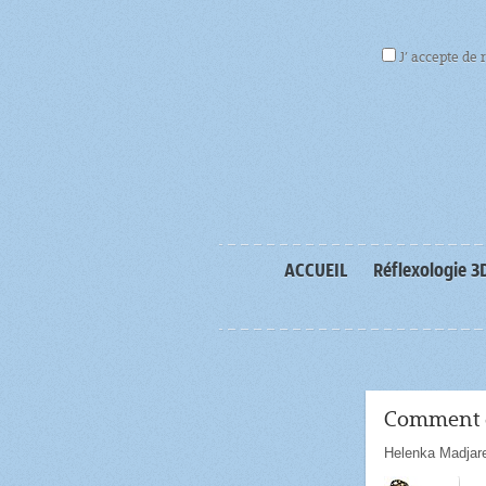
J’ accepte de 
ACCUEIL
Réflexologie 3
Comment di
Helenka Madjar