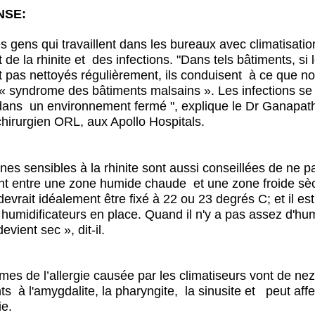
NSE:
s gens qui travaillent dans les bureaux avec climatisatio
 de la rhinite et des infections. "Dans tels bâtiments, si 
nt pas nettoyés régulièrement, ils conduisent à ce que n
« syndrome des bâtiments malsains ». Les infections se
dans un environnement fermé ", explique le Dr Ganapath
chirurgien ORL, aux Apollo Hospitals.
es sensibles à la rhinite sont aussi conseillées de ne 
t entre une zone humide chaude et une zone froide sèc
evrait idéalement être fixé à 22 ou 23 degrés C; et il es
 humidificateurs en place. Quand il n'y a pas assez d'hu
 devient sec », dit-il.
es de l’allergie causée par les climatiseurs vont de ne
s à l'amygdalite, la pharyngite, la sinusite et peut affe
ie.