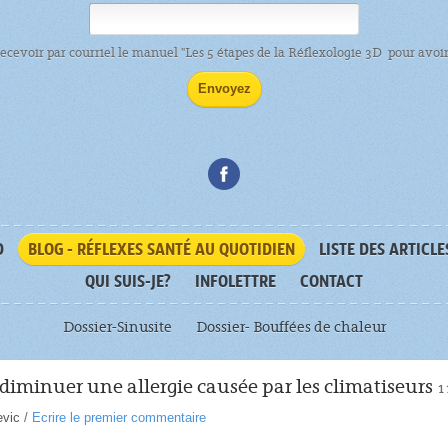
recevoir par courriel le manuel "Les 5 étapes de la Réflexologie 3D pour avoir 
D
BLOG - RÉFLEXES SANTÉ AU QUOTIDIEN
LISTE DES ARTICLE
QUI SUIS-JE?
INFOLETTRE
CONTACT
Dossier-Sinusite
Dossier- Bouffées de chaleur
minuer une allergie causée par les climatiseurs
1
evic
/
Ecrire le premier commentaire