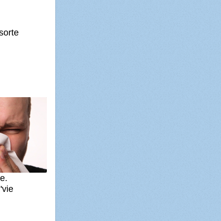
sorte
le.
"vie