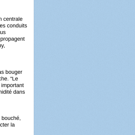
n centrale
les conduits
ous
 propagent
y,
pas bouger
he. "Le
t important
midité dans
z bouché,
cter la