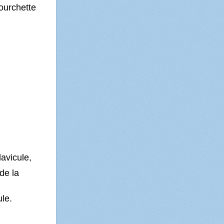
fourchette
lavicule,
de la
ule.