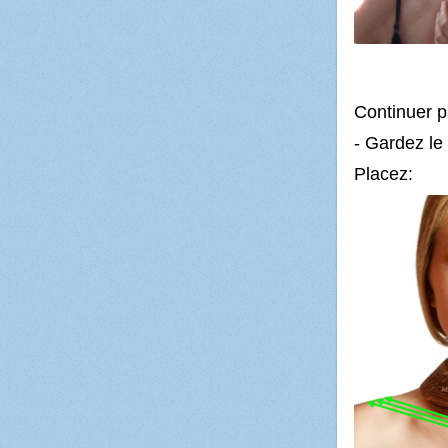
Continuer 
- Gardez le 
Placez: