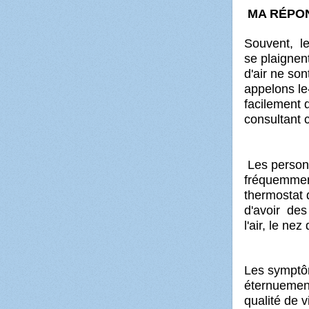
MA RÉPO
Souvent, le
se plaignent
d'air ne so
appelons le
facilement 
consultant 
Les personn
fréquemmen
thermostat d
d'avoir des
l'air, le nez
Les symptôm
éternuement
qualité de v