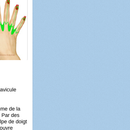
lavicule
aume de la
. Par des
pe de doigt
couvre