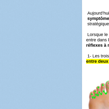
Aujourd’hu
symptôme 
stratégique
Lorsque le 
entre dans 
réflexes à
1- Les troi
entre deux 