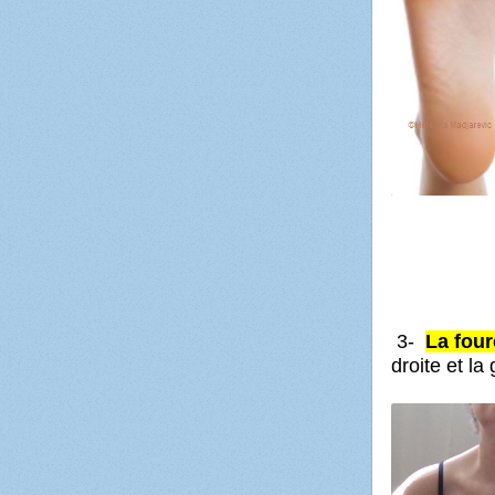
3-
La four
droite et l