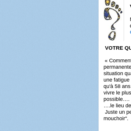
VOTRE QU
« Comment f
permanente
situation q
une fatigue
qu'à 58 ans 
vivre le pl
possible…. 
….le lieu d
Juste un pe
mouchoir".