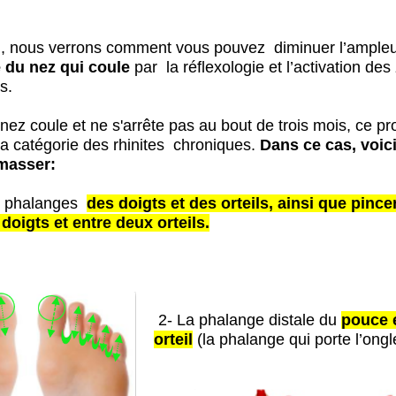
i, nous verrons comment vous pouvez diminuer l’ampleu
du nez qui coule
par la réflexologie et l’activation de
s.
nez coule et ne s'arrête pas au bout de trois mois, ce p
la catégorie des rhinites chroniques.
Dans ce cas, voic
 masser:
s phalanges
des doigts et des orteils, ainsi que pince
doigts et entre deux orteils.
2- La phalange distale du
pouce 
orteil
(la phalange qui porte l’ongl