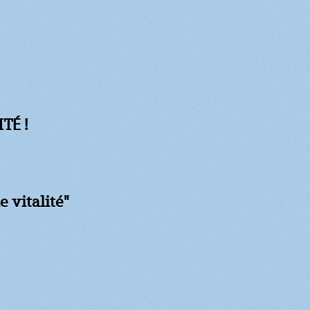
TÉ !
e vitalité"