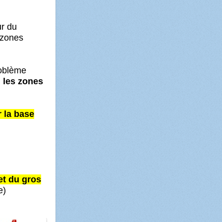
r du
s zones
roblème
i les zones
r
la base
et du gros
e)