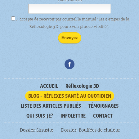
J’ accepte de recevoir par courriel le manuel "Les 5 étapes de la
Réflexologie 3D pour avoir plus de vitalité".
ACCUEIL
Réflexologie 3D
BLOG - RÉFLEXES SANTÉ AU QUOTIDIEN
LISTE DES ARTICLES PUBLIÉS
TÉMOIGNAGES
QUI SUIS-JE?
INFOLETTRE
CONTACT
Dossier-Sinusite
Dossier- Bouffées de chaleur