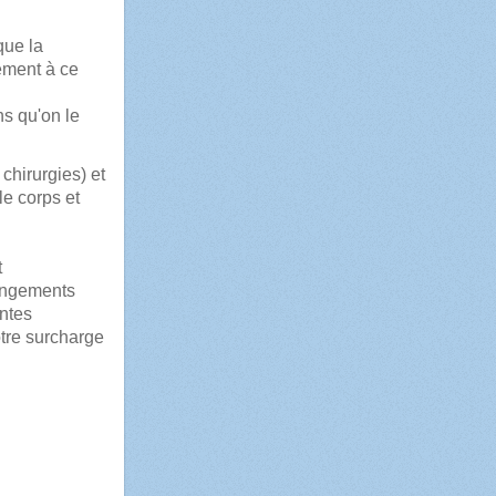
que la
ement à ce
s qu'on le
chirurgies) et
le corps et
t
hangements
entes
otre surcharge