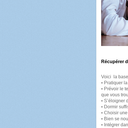
Récupérer de
Voici la base
• Pratiquer la
• Prévoir le 
que vous trouv
• S’éloigner 
• Dormir suf
• Choisir une
• Bien se nour
• Intégrer da