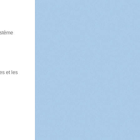
ystème
es et les