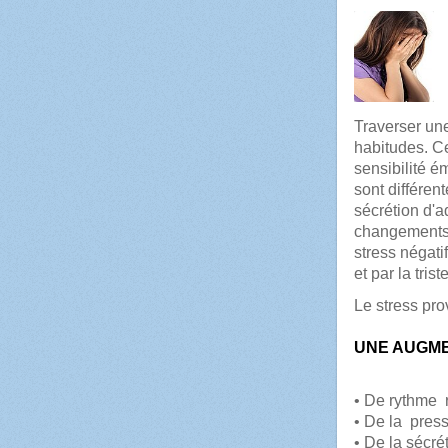
Traverser un
habitudes. C
sensibilité é
sont différent
sécrétion d'a
changements da
stress négati
et par la trist
Le stress pro
UNE AUGME
• De rythme r
• De la pressi
• De la sécré