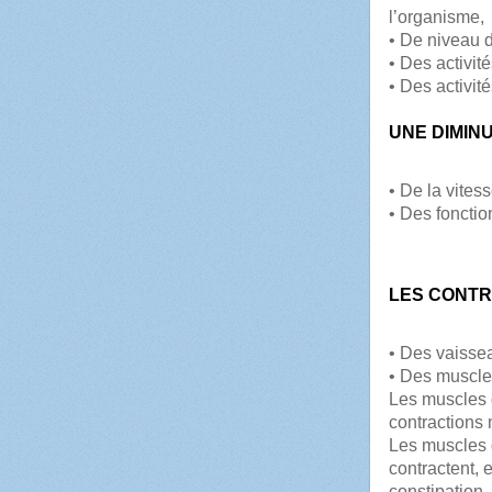
l’organisme,
• De niveau d
• Des activité
• Des activité
UNE DIMIN
• De la vites
• Des fonctio
LES CONTR
• Des vaissea
• Des muscles
Les muscles d
contractions
Les muscles 
contractent, 
constipation