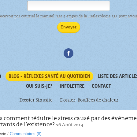
recevoir par courriel le manuel "Les 5 étapes de la Réflexologie 3D pour avoir 
D
BLOG - RÉFLEXES SANTÉ AU QUOTIDIEN
LISTE DES ARTICLE
QUI SUIS-JE?
INFOLETTRE
CONTACT
Dossier-Sinusite
Dossier- Bouffées de chaleur
 comment réduire le stress causé par des événemen
tants de l’existence?
26 Août 2014
evic
/
Commentaires (
8
)