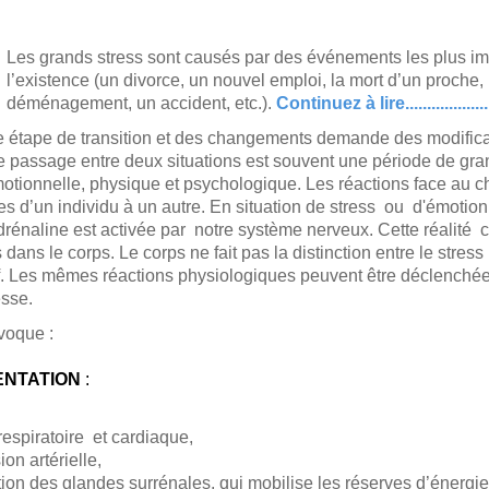
Les grands stress sont causés par des événements les plus im
l’existence (un divorce, un nouvel emploi, la mort d’un proche,
déménagement, un accident, etc.).
Continuez à lire...................
e étape de transition et des changements demande des modifica
e passage entre deux situations est souvent une période de gr
motionnelle, physique et psychologique. Les réactions face au
es d’un individu à un autre.
En situation de stress ou d'émotion 
drénaline est activée par notre système nerveux. Cette réalité 
ns le corps. Le corps ne fait pas la distinction entre le stress p
f. Les mêmes réactions physiologiques peuvent être déclenchées
esse.
voque :
NTATION
:
espiratoire et cardiaque,
on artérielle,
tion des glandes surrénales, qui mobilise les réserves d’énergi