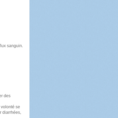
flux sanguin.
er des
 volonté se
r diarrhées,