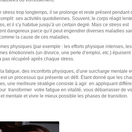
e stress trop longtemps, il se prolonge et reste présent pendant 
mplit ses activités quotidiennes. Souvent, le corps réagit lent
s, et il s’y habitue jusqu'à un certain degré. Mais ce stress est
ent dangereux parce qu'il peut engendrer diverses maladies san
comme la cause de ces maladies.
mes physiques (par exemple : les efforts physique intenses, les 
mes émotionnels (un divorce, une perte d’emploi, etc.) épuisent 
n’a pas récupéré après chaque stress.
 la fatigue, des inconforts physiques, d'une surcharge mentale e
 est un processus qui présente un défi. Étant donné que les c
les, une meilleure stratégie consiste à agir en appliquant différ
ur transformer votre fatigue en vitalité, vous débarrasser de v
et mentale et vivre le mieux possible les phases de transition.