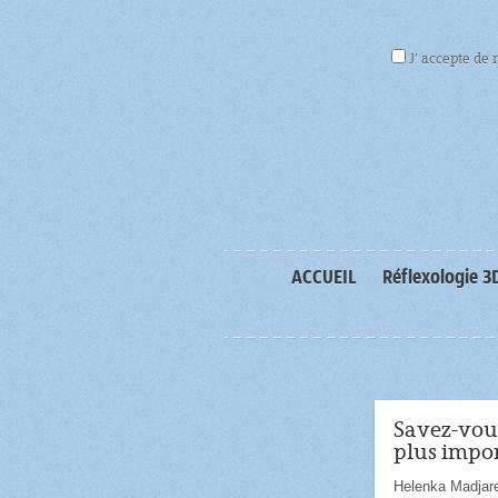
J’ accepte de 
ACCUEIL
Réflexologie 3
Savez-vous
plus impor
Helenka Madjar