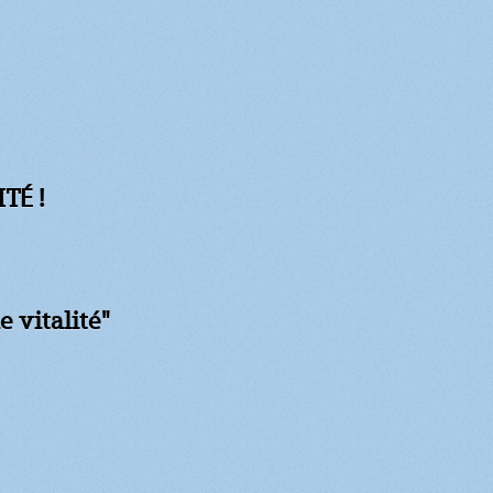
TÉ !
e vitalité"