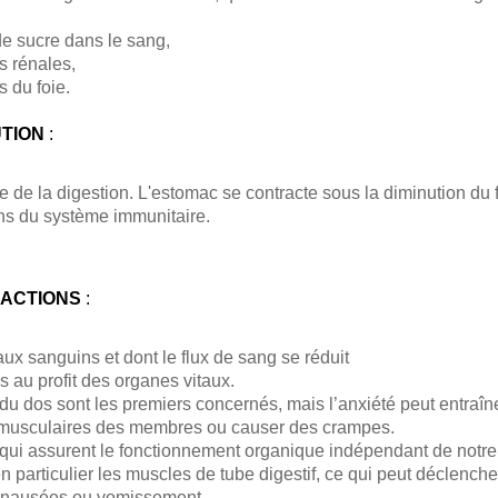
e sucre dans le sang,
s rénales,
s du foie.
UTION
:
se de la digestion. L'estomac se contracte sous la diminution du 
ns du système immunitaire.
ACTIONS
:
ux sanguins et dont le flux de sang se réduit
 au profit des organes vitaux.
u dos sont les premiers concernés, mais l’anxiété peut entraîn
 musculaires des membres ou causer des crampes.
qui assurent le fonctionnement organique indépendant de notre
en particulier les muscles de tube digestif, ce qui peut déclenche
, nausées ou vomissement.