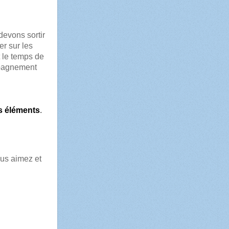
devons sortir
er sur les
t le temps de
ompagnement
s éléments
.
ous aimez et