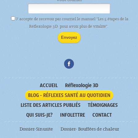
J’ accepte de recevoir par courriel le manuel "Les 5 étapes de la
Réflexologie 3D pour avoir plus de vitalité".
ACCUEIL
Réflexologie 3D
BLOG - RÉFLEXES SANTÉ AU QUOTIDIEN
LISTE DES ARTICLES PUBLIÉS
TÉMOIGNAGES
QUI SUIS-JE?
INFOLETTRE
CONTACT
Dossier-Sinusite
Dossier- Bouffées de chaleur