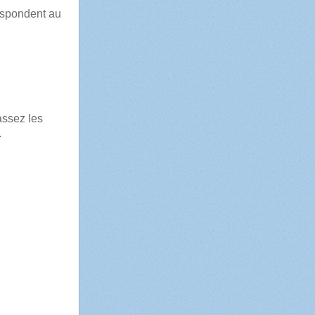
espondent au
assez les
t.