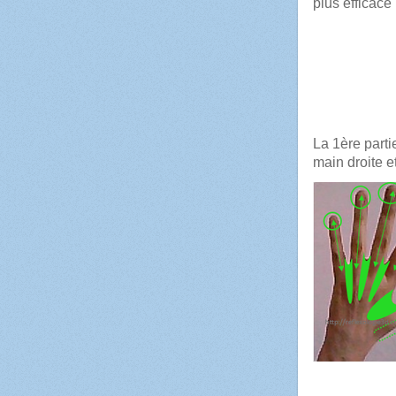
plus efficace
La p
La 1ère parti
main droite 