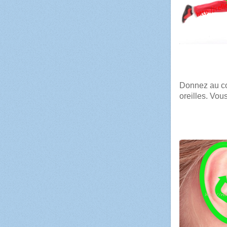
La t
Donnez au cor
oreilles. Vou