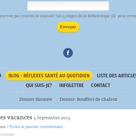
recevoir par courriel le manuel "Les 5 étapes de la Réflexologie 3D pour avoir 
D
BLOG - RÉFLEXES SANTÉ AU QUOTIDIEN
LISTE DES ARTICLE
QUI SUIS-JE?
INFOLETTRE
CONTACT
Dossier-Sinusite
Dossier- Bouffées de chaleur
des vacances
5 Septembre 2015
evic
/
Ecrire le premier commentaire