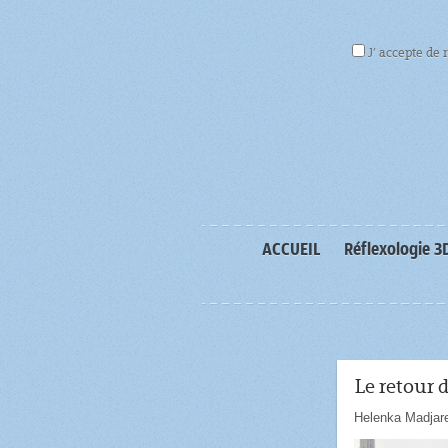
J’ accepte de 
ACCUEIL
Réflexologie 3
Le retour 
Helenka Madjar