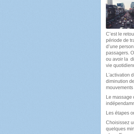
C’est le reto
période de tra
d’une personn
passagers. O
ou avoir la
di
vie quotidien
L'activation d
diminution de 
mouvements s
Le massage d
indépendamme
Les étapes o
Choisissez un
quelques minu