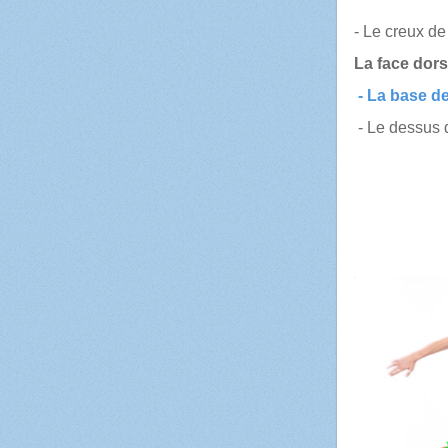
- Le creux de
La face dors
- La base de
- Le dessus 
La d