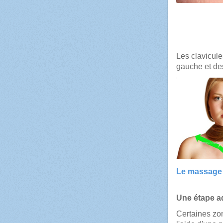
La q
Les clavicule
gauche et de
Le massage 
Une étape ad
C
ertaines zo