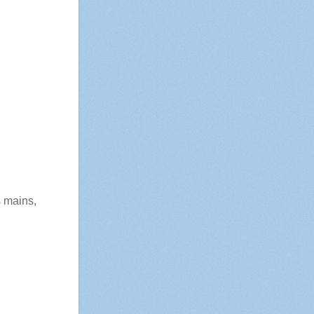
s mains,
: