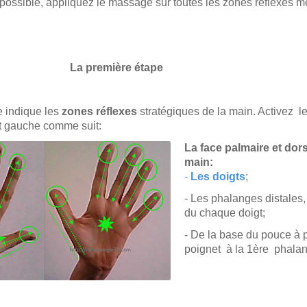
 possible, appliquez le massage sur toutes les zones réflexes 
remière étape
e indique les
zones réflexes
stratégiques de la main. Activez l
et gauche comme suit:
La face palmaire et dors
main:
-
Les doigts
;
- Les phalanges distales, 
du chaque doigt;
- De la base du pouce à p
poignet à la 1ère phala