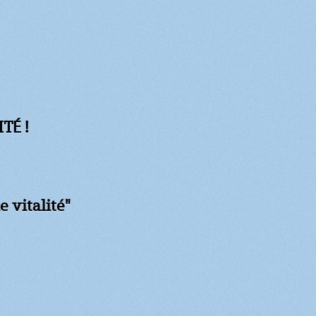
TÉ !
e vitalité"