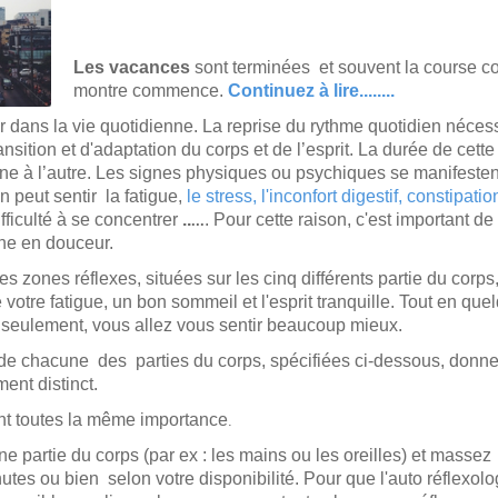
Les vacances
sont terminées et souvent la course co
montre commence.
Continuez à lire........
ur dans la vie quotidienne. La reprise du rythme quotidien néces
nsition et d'adaptation du corps et de l’esprit.
La durée de cette
e à l’autre.
Les signes physiques ou psychiques se manifestent 
n peut sentir
la fatigue,
le stress,
l'inconfort digestif,
constipatio
fficulté à se concentrer
..
. Pour cette raison, c'est important de
...
ne en douceur.
es zones réflexes, situées sur les cinq différents partie du corps
votre fatigue, un bon sommeil et l'esprit tranquille.
Tout en que
eulement, vous allez vous sentir beaucoup mieux.
e chacune des parties du corps, spécifiées ci-dessous, donne 
nt distinct.
nt toutes la même importance
.
e partie du corps (par ex : les mains ou les oreilles) et masse
tes ou bien selon votre disponibilité.
Pour que l'auto réflexolog