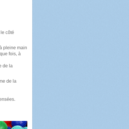
 le côté
à pleine main
que fois, à
e de la
rme de la
pensées.