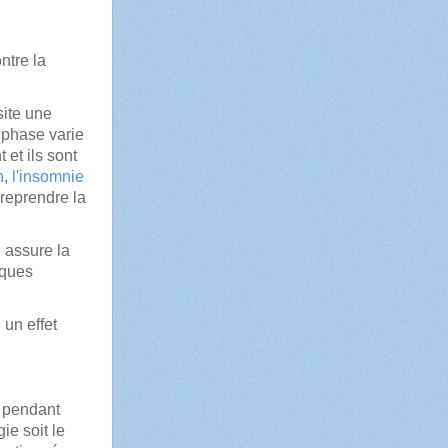
ntre la
site une
 phase varie
et ils sont
n
,
l'insomnie
 reprendre la
, assure la
lques
un effet
z pendant
ie soit le