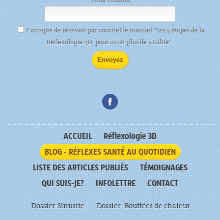
J’ accepte de recevoir par courriel le manuel "Les 5 étapes de la
Réflexologie 3D pour avoir plus de vitalité".
ACCUEIL
Réflexologie 3D
BLOG - RÉFLEXES SANTÉ AU QUOTIDIEN
LISTE DES ARTICLES PUBLIÉS
TÉMOIGNAGES
QUI SUIS-JE?
INFOLETTRE
CONTACT
Dossier-Sinusite
Dossier- Bouffées de chaleur