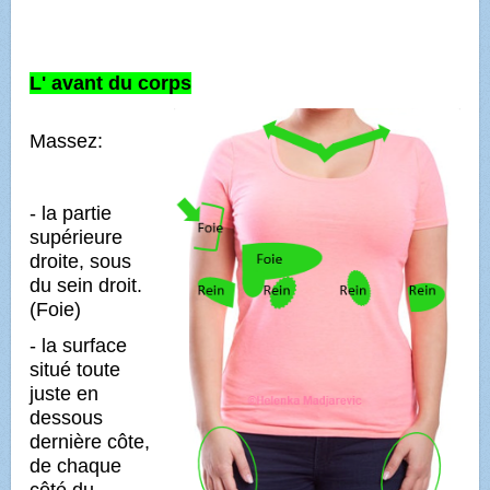
L' avant du corps
Massez:
- la partie
supérieure
droite,
sous
du sein droit.
(Foie)
- la surface
situé toute
juste en
dessous
dernière côte,
de chaque
côté du