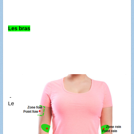
Les bras
-
Le