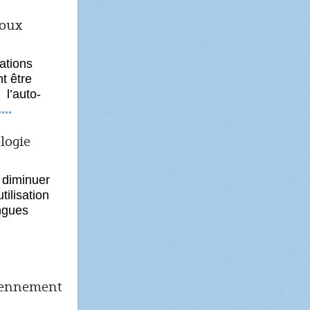
noux
ations
t être
et
l’auto-
...
ologie
t diminuer
tilisation
ongues
diennement