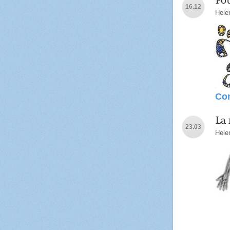
Fou
16.12
Hele
Con
La 
23.03
Hele