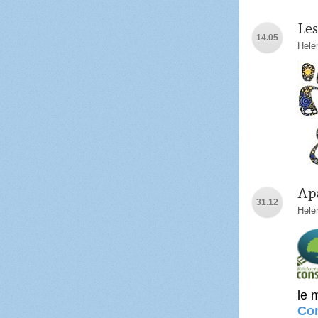
Les
14.05
Hele
Apa
31.12
Hele
le 
Con