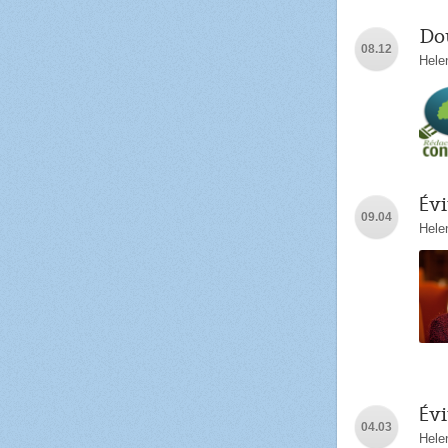
Dou
08.12
Hele
Évi
09.04
Hele
Évi
04.03
Hele