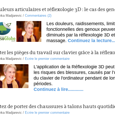
leurs articulaires et réflexologie 3D : le cas des ge
nka Madjarevic
/
Commentaires (2)
Les douleurs, raidissements, limit
fonctionnelles des genoux peuven
diminués par la réflexologie 3D 
massage
.
Continuez la lecture...
ter les pièges du travail sur clavier grâce à la réflex
nka Madjarevic
/
Ecrire le premier commentaire
L'application de la Réflexologie 3D peu
les risques des blessures, causés par l’u
du clavier de l'ordinateur pendant de l
périodes.
Continuez à lire............
tez de porter des chaussures à talons hauts quoti
nka Madjarevic
/
Ecrire le premier commentaire