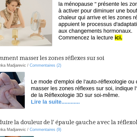
la ménopause " présente les zon
à activer pour diminuer une bou
chaleur qui arrive et les zones r
appuient le processus d'adaptat
aux changements hormonaux.
Commencez la lecture
ici.
ment masser les zones réflexes sur soi
nka Madjarevic
/
Commentaires (2)
Le mode d’emploi de l’auto-réflexologie o
masser les zones réflexes sur soi, indique l'
de la Réflexologie 3D sur soi-même.
Lire la suite............
uire la douleur de l' épaule gauche avec la réflexo
nka Madjarevic
/
Commentaires (9)