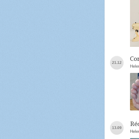
Com
21.12
Hele
Réd
13.09
Hele