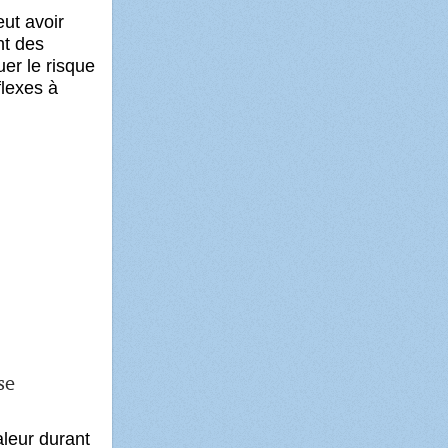
ut avoir
nt des
uer le risque
flexes à
se
aleur durant