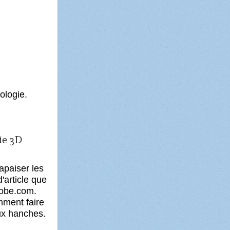
ologie.
ie 3D
apaiser les
'article que
lobe.com.
omment faire
ux hanches.