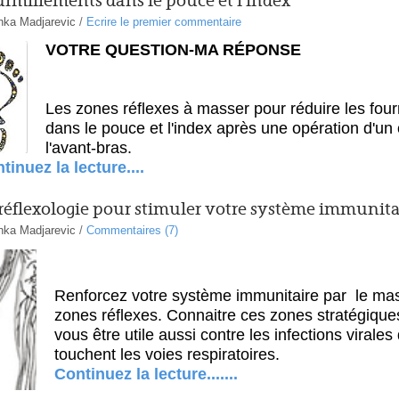
rmillements dans le pouce et l'index
nka Madjarevic
/
Ecrire le premier commentaire
VOTRE QUESTION-MA RÉPONSE
Les zones réflexes à masser pour réduire les fou
dans le pouce et l'index après une opération d'un
l'avant-bras.
tinuez la lecture....
réflexologie pour stimuler votre système immunita
nka Madjarevic
/
Commentaires (7)
Renforcez votre système immunitaire par le ma
zones réflexes. Connaitre ces zones stratégiques
vous être utile aussi contre les infections virales 
touchent les voies respiratoires.
Continuez la lecture.......