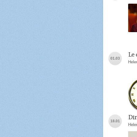
Le 
01.03
Hele
Dim
18.01
Hele