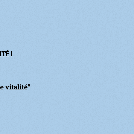
TÉ !
e vitalité"