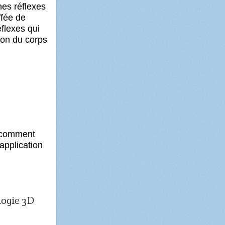
es réflexes
ffée de
éflexes qui
ion du corps
u comment
application
logie 3D