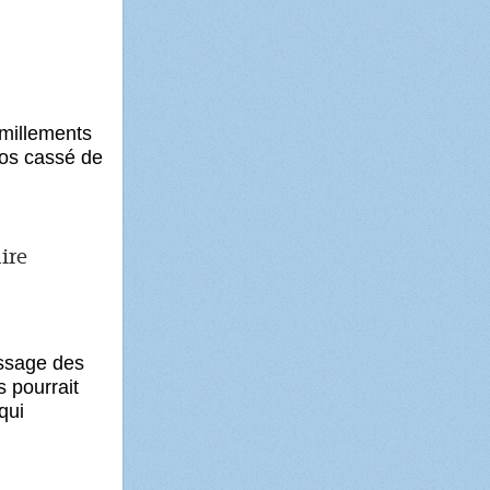
rmillements
 os cassé de
ire
ssage des
 pourrait
qui